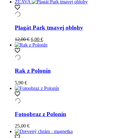
ZĽAVA
Plagát Park tmavej oblohy
Original
Current
12,00
€
6,00
€
price
price
was:
is:
12,00 €.
6,00 €.
Rak z Polonín
5,90
€
Fotoobraz z Polonín
25,00
€