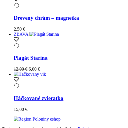
Drevený chrám – magnetka
2,50
€
ZĽAVA
Plagát Starina
Original
Current
12,00
€
6,00
€
price
price
was:
is:
12,00 €.
6,00 €.
Háčkované zvieratko
15,00
€