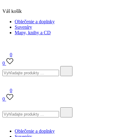
Váš košík
Skip
Oblečenie a doplnky
Poloniny Shop
Neskutočne skutočné
to
Suveníry
content
Mapy, knihy a CD
0
0
Search
for:
Poloniny Shop
Neskutočne skutočné
0
0
Search
for:
Oblečenie a doplnky
Suveníry