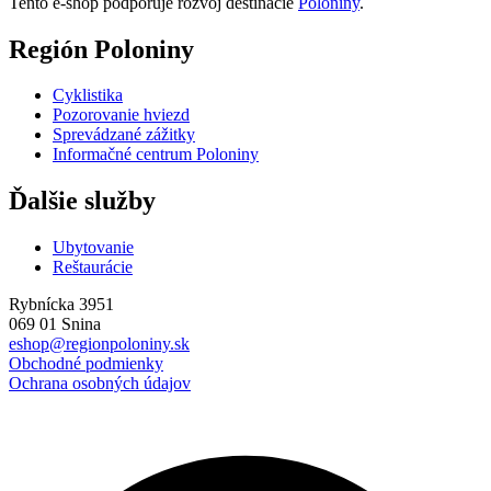
Tento e-shop podporuje rozvoj destinácie
Poloniny
.
Región Poloniny
Cyklistika
Pozorovanie hviezd
Sprevádzané zážitky
Informačné centrum Poloniny
Ďalšie služby
Ubytovanie
Reštaurácie
Rybnícka 3951
069 01 Snina
eshop@regionpoloniny.sk
Obchodné podmienky
Ochrana osobných údajov