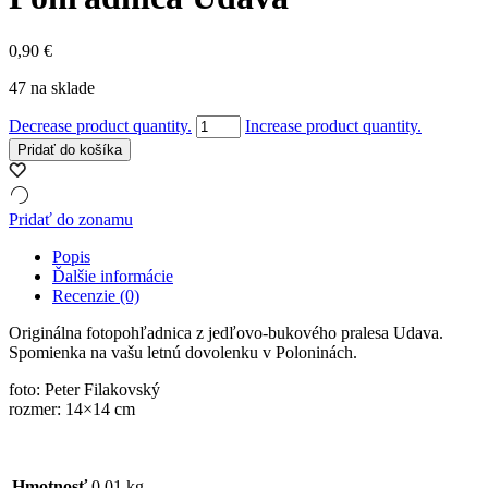
0,90
€
47 na sklade
množstvo
Decrease product quantity.
Increase product quantity.
Pohľadnica
Pridať do košíka
Udava
Pridať do zonamu
Popis
Ďalšie informácie
Recenzie (0)
Originálna fotopohľadnica z jedľovo-bukového pralesa Udava.
Spomienka na vašu letnú dovolenku v Poloninách.
foto: Peter Filakovský
rozmer: 14×14 cm
Hmotnosť
0,01 kg